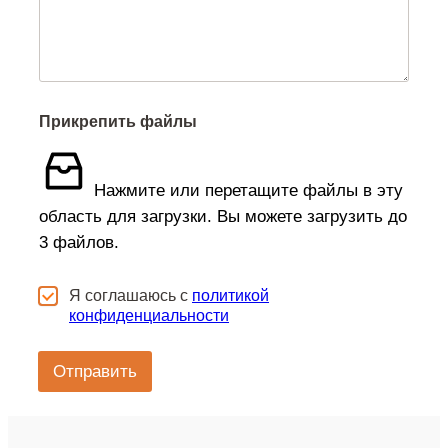
н
Прикрепить файлы
Нажмите или перетащите файлы в эту
область для загрузки.
Вы можете загрузить до
3 файлов.
Ч
Я соглашаюсь с
политикой
е
конфиденциальности
к
б
о
Отправить
к
с
*