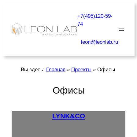
Перейти
к
+7(495)120-59-
содержимому
74
leon@leonlab.ru
Вы здесь:
Главная
»
Проекты
»
Офисы
Офисы
LYNK&CO